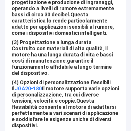
progettazione e produzione di ingranaggi,
operando a livelli di rumore estremamente
bassi di circa 30 decibel.Questa
caratteristica lo rende particolarmente
adatto per applicazioni sensibili al rumore,
come i dispositivi domestici intelligenti.
(3) Progettazione a lunga durata
Costruito con materiali di alta qualità, il
motore ha una lunga durata di vita e bassi
costi di manutenzione.garantire il
funzionamento affidabile a lungo termine
del dispositivo.
(4) Opzioni di personalizzazione flessibili
Il
JGA20-180
Il motore supporta varie opzioni
di personalizzazione, tra cui diverse
Casa
tensioni, velocità e coppie.Questa
Il motore il Co., srl di Shenzhen Jinshunlaite è un produttore del
flessibilità consente al motore di adattarsi
motore dell'ingranaggio di CC, del motore del bldc, del motore
Prodotti
perfettamente a vari scenari di applicazione
dell'ingranaggio a vite, di micro motore, del motore ecc, Aslong
e soddisfare le esigenze uniche di diversi
del pwm è la nostra marca. con gli impianti prove ben attrezzati
Circa noi
dispositivi.
e la forte forza tecnica. Con una vasta gamma, una buona
qualità, i prezzi ragionevoli e le progettazioni alla moda, i nostri