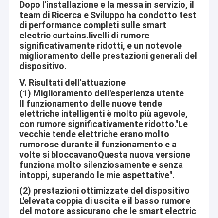
Valori del centro
Dopo l'installazione e la messa in servizio, il
Motore dell'ingranaggio planetario
team di Ricerca e Sviluppo ha condotto test
Reciproco-beneficio:
di performance completi sulle smart
Motore senza spazzola dell'ingranaggio di CC
electric curtains.livelli di rumore
Fornisca il migliore ed i migliori motori ed il servizio al nostro
significativamente ridotti, e un notevole
cliente, guadagnano il riuscito insieme ai nostri clienti. Aslong
Motori dell'ingranaggio a vite di CC
miglioramento delle prestazioni generali del
sta facendo il nostro meglio per imparare dai nostri clienti e
dispositivo.
Motore elettrico dell'ingranaggio di CC
fornitori
V. Risultati dell'attuazione
Professionale:
Motori spazzolati di CC
(1) Miglioramento dell'esperienza utente
Il funzionamento delle nuove tende
Dalla progettazione, acquisizione, la fabbricazione, ispezione,
elettriche intelligenti è molto più agevole,
Motori senza spazzola di CC
imballando e fino alla consegna, in ogni processo di produzione
con rumore significativamente ridotto."Le
seguiamo rigorosamente le procedure operative standard.
vecchie tende elettriche erano molto
Regolatore del motore di CC
rumorose durante il funzionamento e a
Trattiamo ogni ordine con sincerità e la responsabilità, continui
volte si bloccavanoQuesta nuova versione
Motori passo a passo di CC
facciamo il meglio per fare la nostra qualità ed il servizio supera
funziona molto silenziosamente e senza
l'aspettativa del cliente.
intoppi, superando le mie aspettative".
Micro pompa idraulica di CC
Innovatore:
(2) prestazioni ottimizzate del dispositivo
Motore di vibrazione di CC
L'elevata coppia di uscita e il basso rumore
Aslong non ferma mai il suo passo avanti con i requisiti
del motore assicurano che le smart electric
cangianti dei clienti. Crediamo che ogni nuovo requisito del