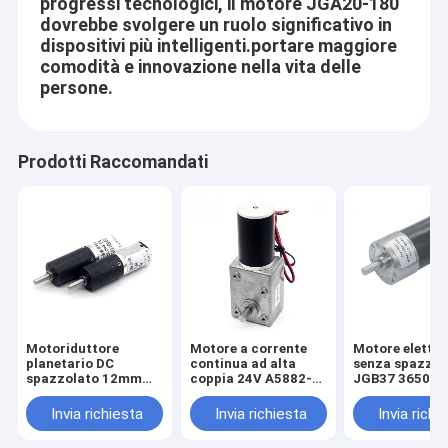
progressi tecnologici, il motore JGA20-180
dovrebbe svolgere un ruolo significativo in
dispositivi più intelligenti.portare maggiore
comodità e innovazione nella vita delle
persone.
Prodotti Raccomandati
Motoriduttore
Motore a corrente
Motore elettri
planetario DC
continua ad alta
senza spazzol
spazzolato 12mm
coppia 24V A5882-
JGB37 3650
PG12-N20, motore
45 Motore ad alta
dell'ingranaggi
planetario DC 6V,
coppia a corrente
CC di BLDC per
Invia richiesta
Invia richiesta
Invia richi
ingranaggio di
continua 24V motore
Smart Home
precisione, motore
a motore elettrico