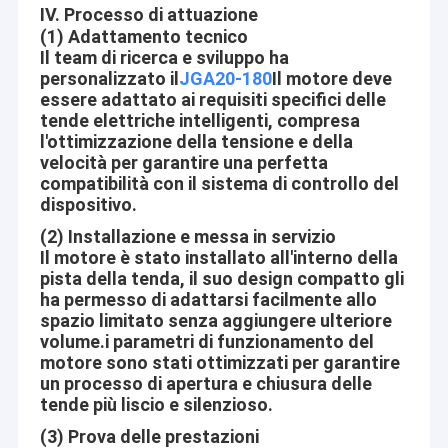
IV. Processo di attuazione
prodotti sono utilizzati estesamente in molte industrie. I nostri
Giro della fabbrica
(1) Adattamento tecnico
prodotti ampiamente sono riconosciuti e si fidano di dagli utenti
e possono incontrare continuamente il cambiamento dei
Il team di ricerca e sviluppo ha
Controllo di qualità
bisogni economici e sociali. Diamo il benvenuto a nuovi e clienti
personalizzato il
JGA20-180
Il motore deve
anziani da tutti i settori per contattarci per le relazioni future di
essere adattato ai requisiti specifici delle
Contattici
affari ed il successo reciproco!
tende elettriche intelligenti, compresa
l'ottimizzazione della tensione e della
Notizie
velocità per garantire una perfetta
Visione della società
compatibilità con il sistema di controllo del
Casi
dispositivo.
Poiché la scienza e tecnologia sta sviluppandosi giorno dopo
(2) Installazione e messa in servizio
giorno, sempre più le automazioni stanno entrando in vita, il
Il motore è stato installato all'interno della
lavoro e gli ambienti della gente intorno, come la famiglia, ufficio,
pista della tenda, il suo design compatto gli
Motore di ingranaggi micro DC da 12 mm
bellezza e sanità, sicurezza sicura dell'annuncio, traffici e
ha permesso di adattarsi facilmente allo
comunicazioni, viaggio ed hotel, attrezzature e strumenti,
spazio limitato senza aggiungere ulteriore
16 mm-20 mm Mini motori a marcia continua
Automotives, ecc.
volume.i parametri di funzionamento del
motore sono stati ottimizzati per garantire
Aslong è impegnato nel rendere la vita della gente più
motore dell'ingranaggio di CC di 25mm
un processo di apertura e chiusura delle
conveniente, comoda e sicura! Costruisca ogni motore con
tende più liscio e silenzioso.
cuore!
Motori a marcia continua di piccole dimensioni da 37 mm
(3) Prova delle prestazioni