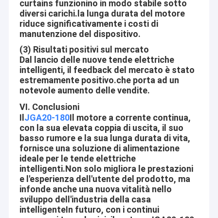
curtains funzionino in modo stabile sotto
Accessori del motore di CC
cliente sia l'energia del nostro sviluppo. Non smettiamo mai di
diversi carichi.la lunga durata del motore
riduce significativamente i costi di
imparare e migliorare
Motore di rotazione
manutenzione del dispositivo.
(3) Risultati positivi sul mercato
Dal lancio delle nuove tende elettriche
intelligenti, il feedback del mercato è stato
estremamente positivo.che porta ad un
notevole aumento delle vendite.
VI. Conclusioni
Il
JGA20-180
Il motore a corrente continua,
con la sua elevata coppia di uscita, il suo
basso rumore e la sua lunga durata di vita,
fornisce una soluzione di alimentazione
ideale per le tende elettriche
intelligenti.Non solo migliora le prestazioni
e l'esperienza dell'utente del prodotto, ma
infonde anche una nuova vitalità nello
sviluppo dell'industria della casa
intelligenteIn futuro, con i continui