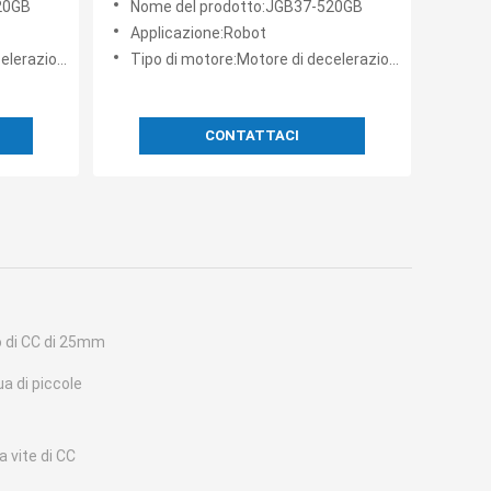
20GB
Nome del prodotto:JGB37-520GB
520GB Motore a ingranaggi a
Applicazione:Robot
corrente continua 12v con
nua Hall encoder
Tipo di motore:Motore di decelerazione a corrente continua Hall encoder
codificatore Mini motore a corrente
continua con codificatore
CONTATTACI
o di CC di 25mm
a di piccole
a vite di CC