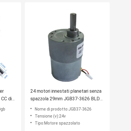
er
24 motori innestati planetari senza
 CC di
spazzola 29mm JGB37-3626 BLDC
di CC di volt
0gb
Nome di prodotto:JGB37-3626
Tensione (v):24v
Tipo:Motore spazzolato