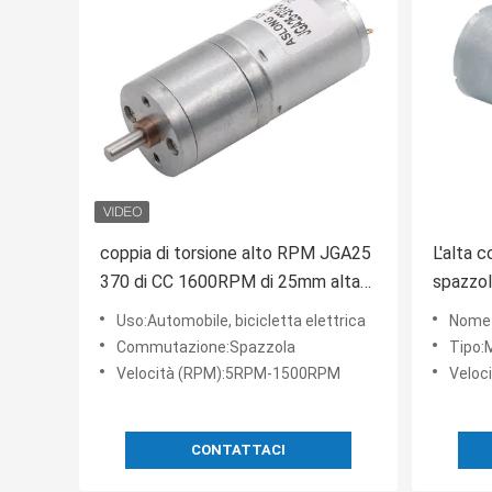
coppia di torsione alto RPM JGA25
L'alta 
370 di CC 1600RPM di 25mm alta
spazzola
del motore elettrico
RPM 7R
Uso:Automobile, bicicletta elettrica
Nome 
dell'ingranaggio
dell'ing
Commutazione:Spazzola
Tipo:
Velocità (RPM):5RPM-1500RPM
Veloc
CONTATTACI