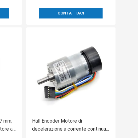
CONTATTACI
37 mm,
Hall Encoder Motore di
tore a
decelerazione a corrente continua
tore a
con copertura posteriore JGB37-