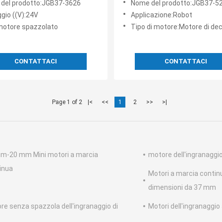
del prodotto:JGB37-3626
Nome del prodotto:JGB37-5
sione continua 24v
cambio di 12 V
gio ((V):24V
Applicazione:Robot
motore spazzolato
Tipo di motore:Motore di decelerazione a corrente conti
CONTATTACI
CONTATTACI
Page 1 of 2
|<
<<
1
2
>>
>|
m-20 mm Mini motori a marcia
motore dell'ingranaggi
inua
Motori a marcia continu
dimensioni da 37 mm
re senza spazzola dell'ingranaggio di
Motori dell'ingranaggio 