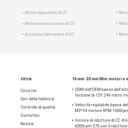
Motori spazzolati di CC
Moto
Motori passo a passo di CC
Micr
Accessori del motore di CC
Moto
circa
16 mm-20 mm Mini motori a 
ODM dell'OEM basso dell'alto
Circa noi
torsione di 12V 24V micro 
Giro della fabbrica
JGB37 520 di CC
Velocità regolabile bassa del
Controllo di qualità
M3*34 motore RPM 1000rpm
Contattici
dell'ingranaggio
motore di riduttore di CC di
Notizie
6000rpm 370 con il riduttore