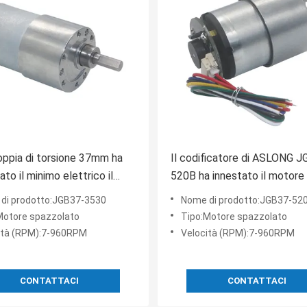
coppia di torsione 37mm ha
Il codificatore di ASLONG 
to il minimo elettrico il
520B ha innestato il motore 
PM del motore
CC industriale ha innestato i
di prodotto:JGB37-3530
Nome di prodotto:JGB37-52
ranaggio di CC per il robot
960RPM
Motore spazzolato
Tipo:Motore spazzolato
ità (RPM):7-960RPM
Velocità (RPM):7-960RPM
CONTATTACI
CONTATTACI