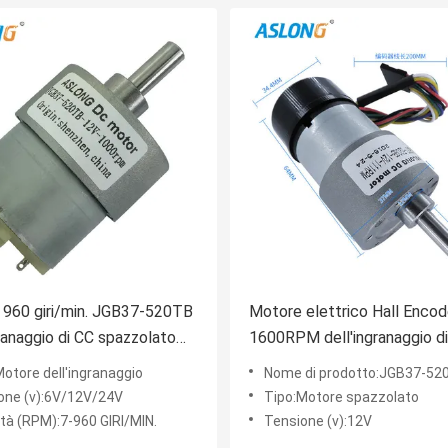
 960 giri/min. JGB37-520TB
Motore elettrico Hall Encod
granaggio di CC spazzolato
1600RPM dell'ingranaggio di
a 12v del trapano
Aslong Jgb37 520gb
otore dell'ingranaggio
Nome di prodotto:JGB37-52
one (v):6V/12V/24V
Tipo:Motore spazzolato
ità (RPM):7-960 GIRI/MIN.
Tensione (v):12V