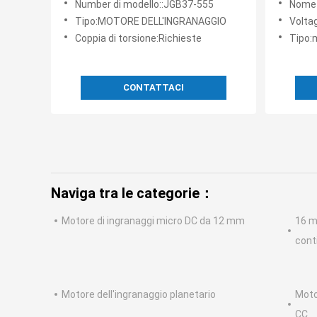
Number di modello::JGB37-555
Nome 
trasmis
Tipo:MOTORE DELL'INGRANAGGIO
Voltag
Coppia di torsione:Richieste
Tipo:
CONTATTACI
Naviga tra le categorie：
Motore di ingranaggi micro DC da 12 mm
16 m
cont
Motore dell'ingranaggio planetario
Moto
CC