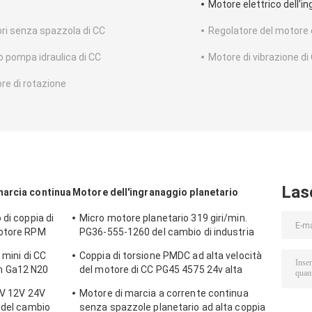
Motore elettrico dell'i
ri senza spazzola di CC
Regolatore del motore 
o pompa idraulica di CC
Motore di vibrazione di
re di rotazione
Las
marcia continua
Motore dell'ingranaggio planetario
 di coppia di
Micro motore planetario 319 giri/min.
motore RPM
PG36-555-1260 del cambio di industria
automobilistica
 mini di CC
Coppia di torsione PMDC ad alta velocità
 Ga12 N20
del motore di CC PG45 4575 24v alta
planetaria
 6V 12V 24V
Motore di marcia a corrente continua
 del cambio
senza spazzole planetario ad alta coppia