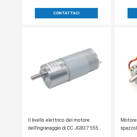
CONTATTACI
Il livello elettrico del motore
Motore 
dell'ingranaggio di CC JGB37 555
spazzol
12V serra 37MM per il robot
contin