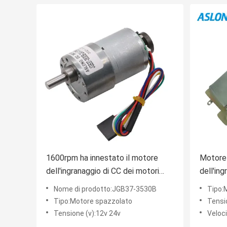
1600rpm ha innestato il motore
Motore
dell'ingranaggio di CC dei motori
dell'in
elettrici JGB37 3530B con il
macchin
Nome di prodotto:JGB37-3530B
Tipo:M
codificatore
Tipo:Motore spazzolato
Tensi
Tensione (v):12v 24v
Veloc