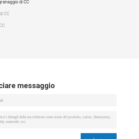
ngranaggio di CC
di CC
 CC
ciare messaggio