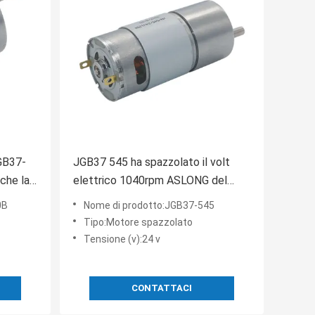
JGB37-
JGB37 545 ha spazzolato il volt
che la
elettrico 1040rpm ASLONG del
 motori
motore 24 dell'ingranaggio di CC
0B
Nome di prodotto:JGB37-545
Tipo:Motore spazzolato
Tensione (v):24 v
CONTATTACI