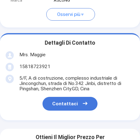
Marca
ASLONG
Osservi più
Dettagli Di Contatto
Mrs. Maggie
15818723921
5/F, A di costruzione, complesso industriale di
Jincongchun, strada di No.342 Jinbi, distretto di
Pingshan, Shenzhen City.GD, Cina
Contattaci
Ottieni Il Miglior Prezzo Per