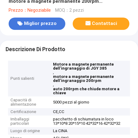
motore a magnete permanente 200rpm
dell'ingranaggio per la Tabella girante
Prezzo：Negoziabile
MOQ：2 pezzi
Miglior prezzo
Contattaci
Descrizione Di Prodotto
Motore a magnete permanente
dell'ingranaggio di JGY 385
,
motore a magnete permanente
Punti salienti
dell'ingranaggio 200rpm
,
auto 200rpm che chiude motore a
chiave
Capacità di
5000 pezzi al giorno
alimentazione
Certificazione
CE,CC
Imballaggi
pacchetto di schiumatura in loco
particolari
13*10*8 20*15*10 42*32*16 42*32*32
Luogo di origine
La CINA