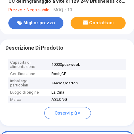
CC dell'ingranaggio a vite di 12V 24V Brusheless con
il codificatore
Prezzo：Negoziabile
MOQ：10
Miglior prezzo
Contattaci
Descrizione Di Prodotto
Capacità di
10000pcs/week
alimentazione
Certificazione
Rosh,CE
Imballaggi
144pcs/carton
particolari
Luogo di origine
La Cina
Marca
ASLONG
Osservi più