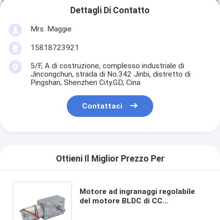
Dettagli Di Contatto
Mrs. Maggie
15818723921
5/F, A di costruzione, complesso industriale di
Jincongchun, strada di No.342 Jinbi, distretto di
Pingshan, Shenzhen City.GD, Cina
Contattaci
Ottieni Il Miglior Prezzo Per
Motore ad ingranaggi regolabile
del motore BLDC di CC
dell'ingranaggio a vite di 12V 24V
Brusheless con il codificatore