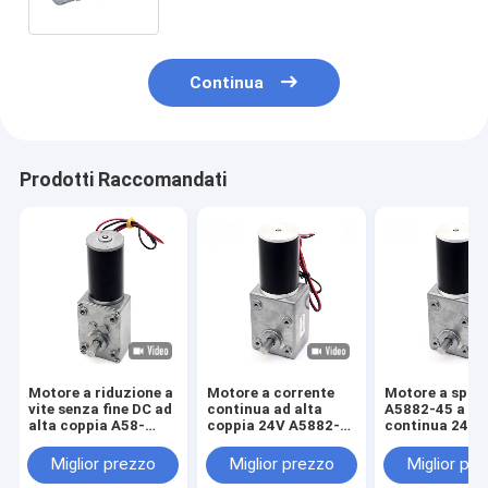
Continua
Prodotti Raccomandati
Motore a riduzione a
Motore a corrente
Motore a spaz
vite senza fine DC ad
continua ad alta
A5882-45 a co
alta coppia A58-
coppia 24V A5882-
continua 24V
31ZY Fai da te
45 Motore ad alta
motore a vite senza
coppia a corrente
Miglior prezzo
Miglior prezzo
Miglior pr
fine per riduttore a
continua 24V motore