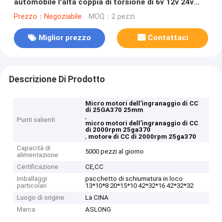
automobile l'alta coppia di torsione di 6v 12v 24v
2000rpm invertita
Prezzo：Negoziabile
MOQ：2 pezzi
Miglior prezzo
Contattaci
Descrizione Di Prodotto
Micro motori dell'ingranaggio di CC
di 25GA370 25mm
,
Punti salienti
micro motori dell'ingranaggio di CC
di 2000rpm 25ga370
,
motore di CC di 2000rpm 25ga370
Capacità di
5000 pezzi al giorno
alimentazione
Certificazione
CE,CC
Imballaggi
pacchetto di schiumatura in loco
particolari
13*10*8 20*15*10 42*32*16 42*32*32
Luogo di origine
La CINA
Marca
ASLONG