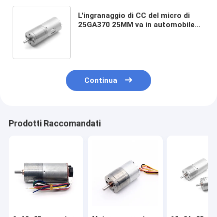
L'ingranaggio di CC del micro di
25GA370 25MM va in automobile
l'alta coppia di torsione di 6v 12v
24v 2000rpm invertita
Continua
Prodotti Raccomandati