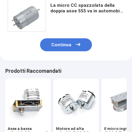
La micro CC spazzolata della
doppia asse 555 va in automobile
8000rpm 24 motori
dell'ingranaggio di volt
Continua
Prodotti Raccomandati
Asse a bassa
Motore ad alta
Il micro ingra