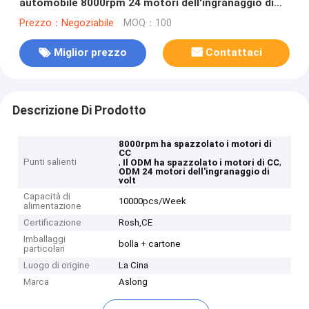
automobile 8000rpm 24 motori dell'ingranaggio di
volt
Prezzo：Negoziabile
MOQ：100
Miglior prezzo
Contattaci
Descrizione Di Prodotto
8000rpm ha spazzolato i motori di
CC
Punti salienti
,
,
Il ODM ha spazzolato i motori di CC
ODM 24 motori dell'ingranaggio di
volt
Capacità di
10000pcs/Week
alimentazione
Certificazione
Rosh,CE
Imballaggi
bolla + cartone
particolari
Luogo di origine
La Cina
Marca
Aslong