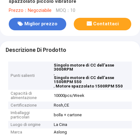
spazzolato piccolo vibratore
Prezzo：Negoziabile
MOQ：10
Miglior prezzo
Contattaci
Descrizione Di Prodotto
Singolo motore di CC dell'asse
3000RPM
,
Punti salienti
Singolo motore di CC dell'asse
1500RPM 550
,
Motore spazzolato 1500RPM 550
Capacità di
10000pcs/Week
alimentazione
Certificazione
Rosh,CE
Imballaggi
bolla + cartone
particolari
Luogo di origine
La Cina
Marca
Aslong