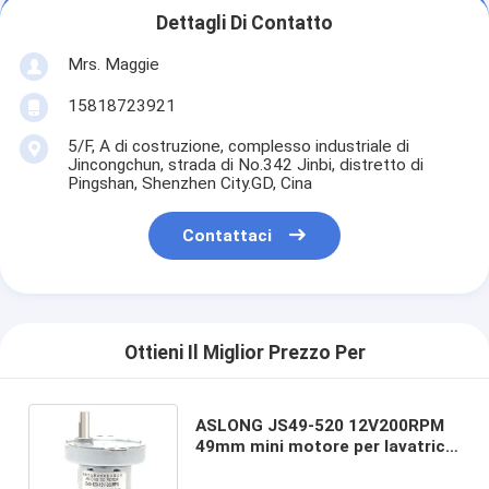
Dettagli Di Contatto
Mrs. Maggie
15818723921
5/F, A di costruzione, complesso industriale di
Jincongchun, strada di No.342 Jinbi, distretto di
Pingshan, Shenzhen City.GD, Cina
Contattaci
Ottieni Il Miglior Prezzo Per
ASLONG JS49-520 12V200RPM
49mm mini motore per lavatrice
pieghevole 12v mini
micromotore