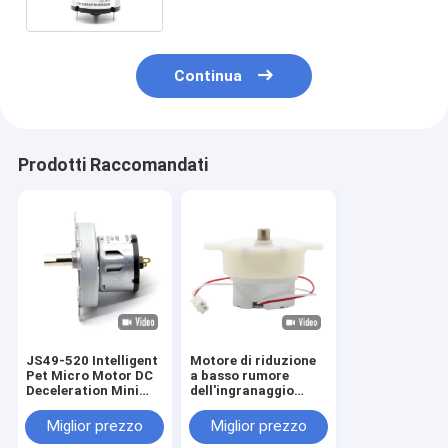
Continua
Prodotti Raccomandati
JS49-520 Intelligent
Motore di riduzione
Pet Micro Motor DC
a basso rumore
Deceleration Mini
dell'ingranaggio
Lavatrice pieghevole
della mini di CC di
12V 200RPM
ASLONG JS30-300
Miglior prezzo
Miglior prezzo
6V 15RPM lampada