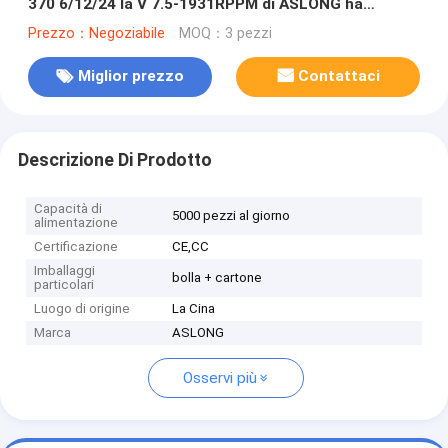
370 6/12/24 la V 7.5-1931RPPM di ASLONG ha
spazzolato il motore di riduzione
Prezzo：Negoziabile
MOQ：3 pezzi
Miglior prezzo
Contattaci
Descrizione Di Prodotto
Capacità di
5000 pezzi al giorno
alimentazione
Certificazione
CE,CC
Imballaggi
bolla + cartone
particolari
Luogo di origine
La Cina
Marca
ASLONG
Osservi più