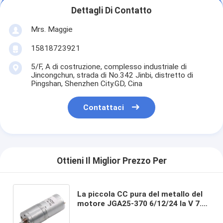
Dettagli Di Contatto
Mrs. Maggie
15818723921
5/F, A di costruzione, complesso industriale di
Jincongchun, strada di No.342 Jinbi, distretto di
Pingshan, Shenzhen City.GD, Cina
Contattaci
Ottieni Il Miglior Prezzo Per
La piccola CC pura del metallo del
motore JGA25-370 6/12/24 la V 7.5-
1931RPPM di ASLONG ha
spazzolato il motore di riduzione