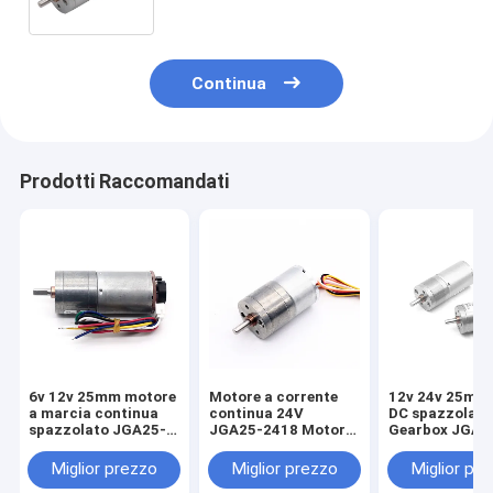
Continua
Prodotti Raccomandati
6v 12v 25mm motore
Motore a corrente
12v 24v 25mm
a marcia continua
continua 24V
DC spazzolato
spazzolato JGA25-
JGA25-2418 Motore
Gearbox JGA2
370B Motore a
a corrente continua
24v Dc Motore
marcia continua
a spazzola elettrica
Miglior prezzo
Miglior prezzo
Miglior pr
spazzolato a 25mm
da 25 mm