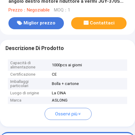
angolo destro motore riduttore a vermi JGY-370S
6/12/24V
Prezzo：Negoziabile
MOQ：1
Miglior prezzo
Contattaci
Descrizione Di Prodotto
Capacità di
1000pcs ai giorni
alimentazione
Certificazione
CE
Imballaggi
Bolla + cartone
particolari
Luogo di origine
La CINA
Marca
ASLONG
Osservi più