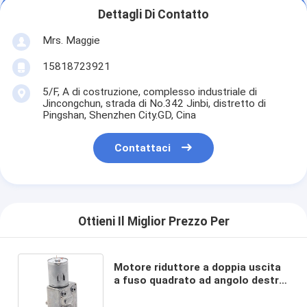
Dettagli Di Contatto
Mrs. Maggie
15818723921
5/F, A di costruzione, complesso industriale di
Jincongchun, strada di No.342 Jinbi, distretto di
Pingshan, Shenzhen City.GD, Cina
Contattaci
Ottieni Il Miglior Prezzo Per
Motore riduttore a doppia uscita
a fuso quadrato ad angolo destro
motore riduttore a vermi JGY-
370S 6/12/24V