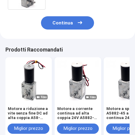
Continua
Prodotti Raccomandati
Motore a riduzione a
Motore a corrente
Motore a spaz
vite senza fine DC ad
continua ad alta
A5882-45 a co
alta coppia A58-
coppia 24V A5882-
continua 24V
31ZY Fai da te
45 Motore ad alta
motore a vite senza
coppia a corrente
Miglior prezzo
Miglior prezzo
Miglior pr
fine per riduttore a
continua 24V motore