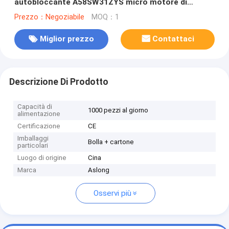
autobloccante A58SW31ZYS micro motore di
ingranaggi a corrente continua a doppio asse 12v
Prezzo：Negoziabile
MOQ：1
24v motore di ingranaggi a versamento continuo
Miglior prezzo
Contattaci
Descrizione Di Prodotto
Capacità di
1000 pezzi al giorno
alimentazione
Certificazione
CE
Imballaggi
Bolla + cartone
particolari
Luogo di origine
Cina
Marca
Aslong
Osservi più