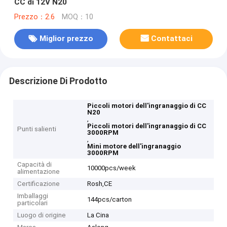
CC di 12V N20
Prezzo：2.6
MOQ：10
Miglior prezzo
Contattaci
Descrizione Di Prodotto
Piccoli motori dell'ingranaggio di CC
N20
,
Piccoli motori dell'ingranaggio di CC
Punti salienti
3000RPM
,
Mini motore dell'ingranaggio
3000RPM
Capacità di
10000pcs/week
alimentazione
Certificazione
Rosh,CE
Imballaggi
144pcs/carton
particolari
Luogo di origine
La Cina