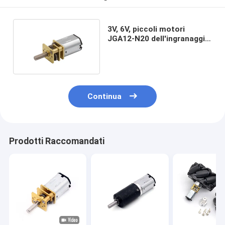
3V, 6V, piccoli motori
JGA12-N20 dell'ingranaggio
di CC di 12V N20
Continua
Prodotti Raccomandati