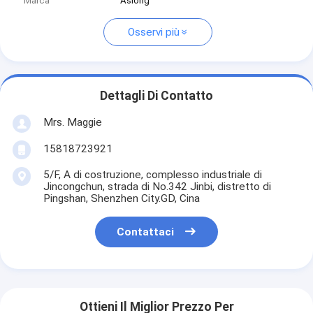
Marca
Aslong
Osservi più
Dettagli Di Contatto
Mrs. Maggie
15818723921
5/F, A di costruzione, complesso industriale di
Jincongchun, strada di No.342 Jinbi, distretto di
Pingshan, Shenzhen City.GD, Cina
Contattaci
Ottieni Il Miglior Prezzo Per