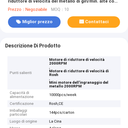
riduttore di velocità del metallo di giri/min. alte con
il codificatore
Prezzo：Negoziabile
MOQ：10
Miglior prezzo
Contattaci
Descrizione Di Prodotto
Motore di riduttore di velocità
2000RPM
,
Motore di riduttore di velocità di
Punti salienti
Rosh
,
Mini motore dell'ingranaggio del
metallo 2000RPM
Capacità di
10000pcs/week
alimentazione
Certificazione
Rosh,CE
Imballaggi
144pcs/carton
particolari
Luogo di origine
La Cina