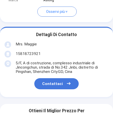
Marca
Aslong
Osservi più
Dettagli Di Contatto
Mrs. Maggie
15818723921
5/F, A di costruzione, complesso industriale di
Jincongchun, strada di No.342 Jinbi, distretto di
Pingshan, Shenzhen City.GD, Cina
Contattaci
Ottieni Il Miglior Prezzo Per