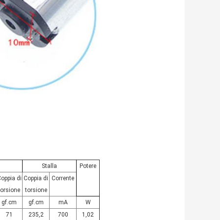
Stalla
Potere
oppia di
Coppia di
Corrente
torsione
torsione
gf.cm
gf.cm
mA
W
71
235,2
700
1,02