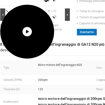
Imballaggi particolar
Tempi di consegna:
Termini di pagamen
Capacità di aliment
Grande immagine :
Il micro motore 6v 200rpm
dell'ingranaggio di GA12 N20 più lungamente ha
Contatto
infilato il fuso M3*55
Il micro motore 6v 200rpm dell'ingranaggio di GA12 N20 più 
descrizione
Micro motore dell'ingranaggio N20
Tipo:
Uso:
Velocità (RPM):
200rpm
Coppia
Tensione (V):
12V
Peso:
micro motore dell'ingranaggio di 200rpm 
Evidenziare:
micro motore dell'ingranaggio di 200rpm 