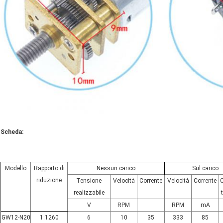
Scheda:
Modello
Rapporto di
Nessun carico
Sul carico
riduzione
Tensione
Velocità
Corrente
Velocità
Corrente
C
realizzabile
V
RPM
RPM
mA
GW12-N20
1:1260
6
10
35
333
85