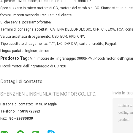
4. perché dovreste comprare da noi non da altri fornitori?
Specializzato in micro motore di CC, motore del cambio di CC. Siamo stati in quest
fornire i motori secondo i requisiti del cliente.
5. che servizi possiamo fornire?
Termini di consegna accettati: CATENA DELL'OROLOGIO, CFR, CIF, EXW, FCA, cons
Valuta accettata di pagamento: USD, EUR, HKD, CNY;
Tipo accettato di pagamento: T/T, L/C, D/P D/A, carta di credito, Paypal;
Lingua parlata: Inglese, cinese
,
Prodotto Tag:
Mini motore dell'ingranaggio 3000RPM
Piccoli motori dell'ing
Piccoli motori dell'ingranaggio di CC N20
Dettagli di contatto
Invia la tu
SHENZHEN JINSHUNLAITE MOTOR CO., LTD.
Persona di contatto:
Mrs. Maggie
Telefono:
15818723921
Fax:
86--29880839