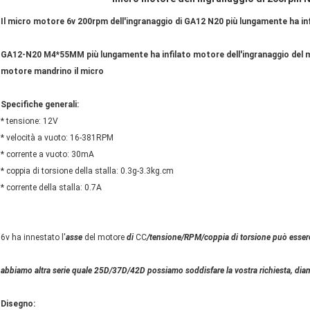
Il micro motore 6v 200rpm dell'ingranaggio di GA12 N20 più lungamente ha inf
GA12-N20 M4*55MM più lungamente ha infilato motore dell'ingranaggio del m
motore mandrino il micro
Specifiche generali:
* tensione: 12V
* velocità a vuoto: 16-381RPM
* corrente a vuoto: 30mA
* coppia di torsione della stalla: 0.3g-3.3kg.cm
* corrente della stalla: 0.7A
6v ha innestato l'
asse
del motore
di
CC
/tensione/RPM/coppia di torsione può essere
abbiamo altra serie quale 25D/37D/42D possiamo soddisfare la vostra richiesta, diam
Disegno: