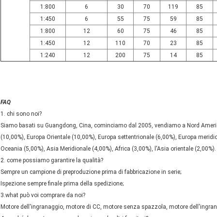
1:800
6
30
70
119
85
1:450
6
55
75
59
85
1:800
12
60
75
46
85
1:450
12
110
70
23
85
1:240
12
200
75
14
85
FAQ
1. chi sono noi?
Siamo basati su Guangdong, Cina, cominciamo dal 2005, vendiamo a Nord America
(10,00%), Europa Orientale (10,00%), Europa settentrionale (6,00%), Europa meridi
Oceania (5,00%), Asia Meridionale (4,00%), Africa (3,00%), l'Asia orientale (2,00%). 
2. come possiamo garantire la qualità?
Sempre un campione di preproduzione prima di fabbricazione in serie;
Ispezione sempre finale prima della spedizione;
3.what può voi comprare da noi?
Motore dell'ingranaggio, motore di CC, motore senza spazzola, motore dell'ingrana