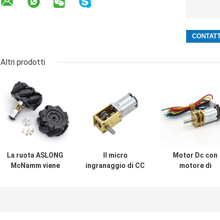
Altri prodotti
La ruota ASLONG
Il micro
Motor Dc con
McNamm viene
ingranaggio di CC
motore di
fornita con un
JGY-N20 va in
codifica JGA12
accessorio per
automobile il
N20B Metal Gea
auto intelligente
motore a basso
Motor Dc con
di accoppiamento
rumore del
motore di
abbinato che può
cambio del verme
codifica Dc Gea