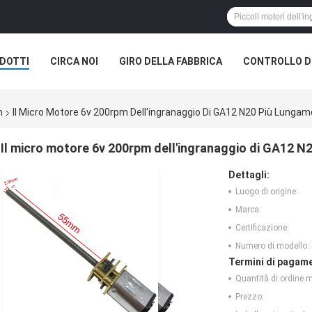
DOTTI
CIRCA NOI
GIRO DELLA FABBRICA
CONTROLLO DI
m
Il Micro Motore 6v 200rpm Dell'ingranaggio Di GA12 N20 Più Lungame
Il micro motore 6v 200rpm dell'ingranaggio di GA12 N2
Dettagli:
Luogo di origine:
Marca:
Certificazione:
Numero di modello:
Termini di pagame
Quantità di ordine 
Prezzo: