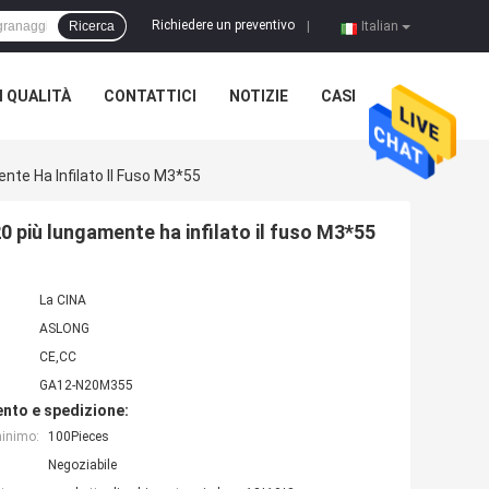
Richiedere un preventivo
Ricerca
|
Italian
 QUALITÀ
CONTATTICI
NOTIZIE
CASI
nte Ha Infilato Il Fuso M3*55
0 più lungamente ha infilato il fuso M3*55
La CINA
ASLONG
CE,CC
GA12-N20M355
nto e spedizione:
minimo:
100Pieces
Negoziabile