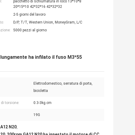
i:
pacchetto di schiumatura in loco 13*10*8
20*15*10 42*32*16 42*32*32
2-5 giorni del lavoro
to:
D/P, T/T, Western Union, MoneyGram, L/C
azione:
5000 pezzi al giorno
lungamente ha infilato il fuso M3*55
Elettrodomestico, serratura di porta,
bicicletta
 di torsione:
0.3-3kg.cm
19G
GA12 N20
,
N20
200rpm GA12 N20 ha innestato il motore di CC
,