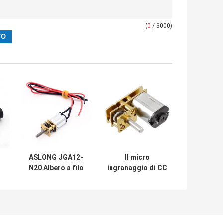
(
0
/ 3000)
ASLONG JGA12-
Il micro
N20 Albero a filo
ingranaggio di CC
-
personalizzato
JGA1024-N20 va
r
con filo di piombo
in automobile il
6V 10-1500RPM
motore del Metal
Micro DC
Gear di 24mm per
r
Reducing Motor
il robot