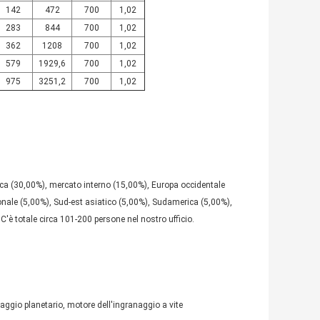
142
472
700
1,02
283
844
700
1,02
362
1208
700
1,02
579
1929,6
700
1,02
975
3251,2
700
1,02
 (30,00%), mercato interno (15,00%), Europa occidentale
onale (5,00%), Sud-est asiatico (5,00%), Sudamerica (5,00%),
C'è totale circa 101-200 persone nel nostro ufficio.
ggio planetario, motore dell'ingranaggio a vite