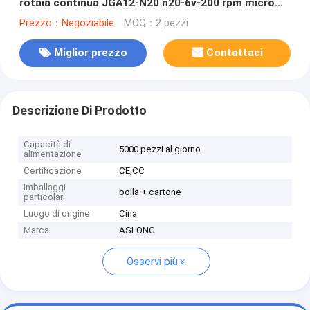
rotaia continua JGA12-N20 n20-6v-200 rpm micro
motore a corrente continua a cambio metallo
Prezzo：Negoziabile
MOQ：2 pezzi
Miglior prezzo
Contattaci
Descrizione Di Prodotto
Capacità di
5000 pezzi al giorno
alimentazione
Certificazione
CE,CC
Imballaggi
bolla + cartone
particolari
Luogo di origine
Cina
Marca
ASLONG
Osservi più