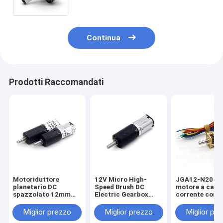
cambio metallo
Continua
Prodotti Raccomandati
Motoriduttore
12V Micro High-
JGA12-N20 Mi
planetario DC
Speed Brush DC
motore a camb
spazzolato 12mm
Electric Gearbox
corrente cont
PG12-N20, motore
PG12-N20 Alta
con codificato
planetario DC 6V,
qualità 12mm DC
motore a corr
Miglior prezzo
Miglior prezzo
Miglior pr
ingranaggio di
Reduction Gear
continua a 12