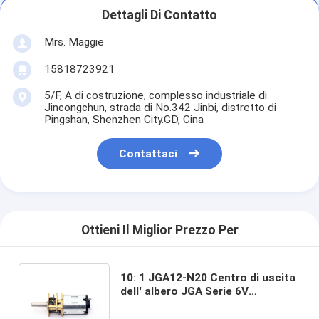
Dettagli Di Contatto
Mrs. Maggie
15818723921
5/F, A di costruzione, complesso industriale di
Jincongchun, strada di No.342 Jinbi, distretto di
Pingshan, Shenzhen City.GD, Cina
Contattaci
Ottieni Il Miglior Prezzo Per
10: 1 JGA12-N20 Centro di uscita
dell' albero JGA Serie 6V
1500RPM Motore Dc 6v Dc
Motore a ingranaggi 6v