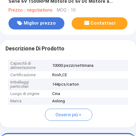
Serie 6V 1500RPM Motore Dc 6v Dc Motore a
ingranaggi 6v
Prezzo：negotiations
MOQ：10
Miglior prezzo
Contattaci
Descrizione Di Prodotto
Capacità di
10000 pezzi/settimana
alimentazione
Certificazione
Rosh,CE
Imballaggi
144pcs/carton
particolari
Luogo di origine
Cina
Marca
Aslong
Osservi più