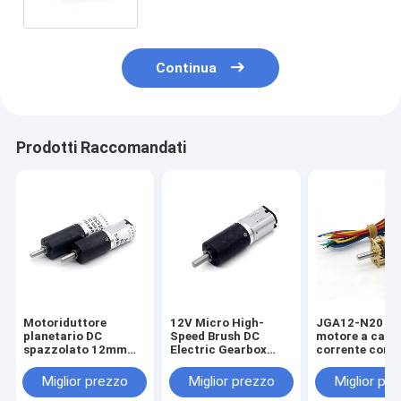
Continua
Prodotti Raccomandati
Motoriduttore
12V Micro High-
JGA12-N20 Mi
planetario DC
Speed Brush DC
motore a camb
spazzolato 12mm
Electric Gearbox
corrente cont
PG12-N20, motore
PG12-N20 Alta
con codificato
planetario DC 6V,
qualità 12mm DC
motore a corr
Miglior prezzo
Miglior prezzo
Miglior pr
ingranaggio di
Reduction Gear
continua a 12