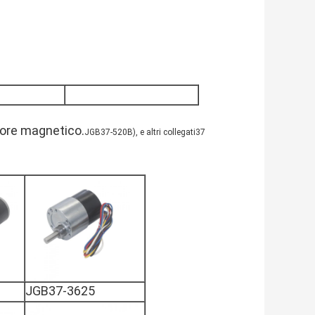
tore magnetico.
JGB37-520B)
, e altri collegati
37
JGB37-3625