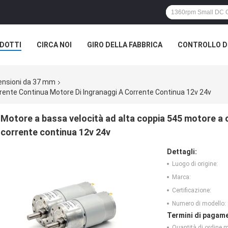
DOTTI
CIRCA NOI
GIRO DELLA FABBRICA
CONTROLLO DI
mensioni da 37 mm
rente Continua Motore Di Ingranaggi A Corrente Continua 12v 24v
Motore a bassa velocità ad alta coppia 545 motore a 
corrente continua 12v 24v
Dettagli:
Luogo di origine:
Marca:
Certificazione:
Numero di modello:
Termini di pagame
Quantità di ordine 