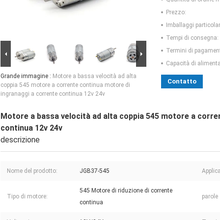
Prezzo:
Imballaggi particolar
Tempi di consegna:
Termini di pagamen
Capacità di aliment
Grande immagine :
Motore a bassa velocità ad alta
Contatto
coppia 545 motore a corrente continua motore di
ingranaggi a corrente continua 12v 24v
Motore a bassa velocità ad alta coppia 545 motore a corre
continua 12v 24v
descrizione
Nome del prodotto:
JGB37-545
Applic
545 Motore di riduzione di corrente
Tipo di motore:
parole 
continua