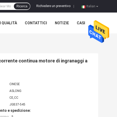
Richiedere un preventivo
Ricerca
|
Italian
 QUALITÀ
CONTATTICI
NOTIZIE
CASI
corrente continua motore di ingranaggi a
CINESE
ASLONG
CE,CC
JGB37-545
nto e spedizione:
minimo:
5