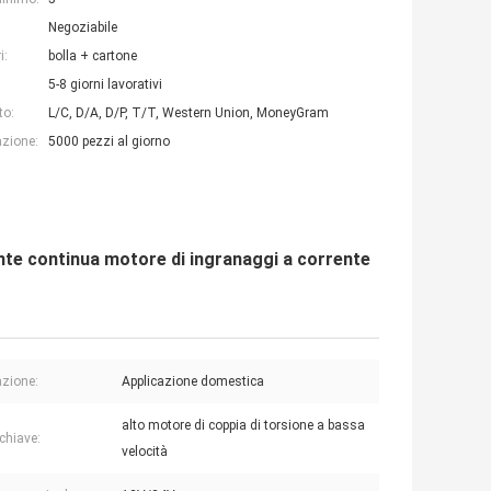
Negoziabile
i:
bolla + cartone
5-8 giorni lavorativi
to:
L/C, D/A, D/P, T/T, Western Union, MoneyGram
azione:
5000 pezzi al giorno
nte continua motore di ingranaggi a corrente
azione:
Applicazione domestica
alto motore di coppia di torsione a bassa
chiave:
velocità