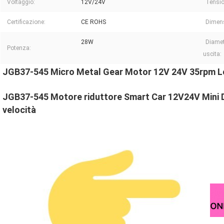
Voltaggio:
12V/24V
Tensio
Certificazione:
CE ROHS
Dimen
28W
Diametr
Potenza:
uscita:
JGB37-545 Micro Metal Gear Motor 12V 24V 35rpm 
JGB37-545 Motore riduttore Smart Car 12V24V Mini
velocità