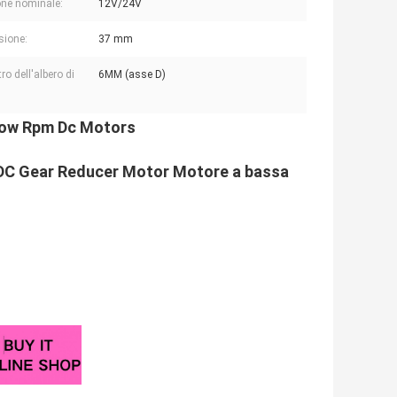
ne nominale:
12V/24V
sione:
37 mm
o dell'albero di
6MM (asse D)
Low Rpm Dc Motors
 DC Gear Reducer Motor Motore a bassa