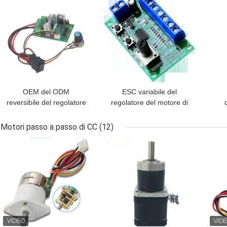
OEM del ODM
ESC variabile del
reversibile del regolatore
regolatore del motore di
24v 120W CCM2 del
CC di 12v 24V 3A CCM9
el
motore di CC del
PWM per 3650
co
Motori passo a passo di CC
(12)
commutatore PWM
12V
MIGLIOR PREZZO
MIGLIOR PREZZO
MIG
d