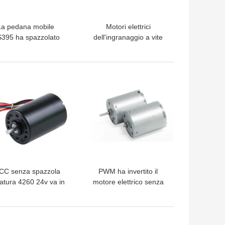
La pedana mobile
Motori elettrici
395 ha spazzolato
dell'ingranaggio a vite
ta velocità dei motori
del motore 8000rpm di
 7500RPM 24V di CC
CC 12v della tenda RS
555
LIOR PREZZO
MIGLIOR PREZZO
 CC senza spazzola
PWM ha invertito il
atura 4260 24v va in
motore elettrico senza
tomobile il magnete
spazzola 12V 24V
rmanente 4000rpm
6000rpm di CC di BLDC
LIOR PREZZO
MIGLIOR PREZZO