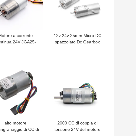
Motore a corrente
12v 24v 25mm Micro DC
ntinua 24V JGA25-
spazzolato Dc Gearbox
8 Motore a corrente
JGA25-370 24v Dc
ontinua a spazzola
Motore
lettrica da 25 mm
LIOR PREZZO
MIGLIOR PREZZO
alto motore
2000 CC di coppia di
'ingranaggio di CC di
torsione 24V del motore
ppia di torsione di
di riduttore di velocità del