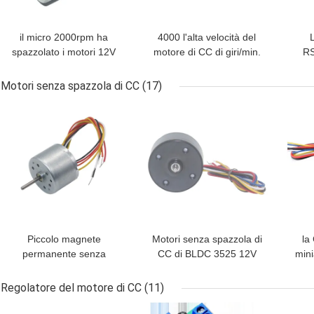
il micro 2000rpm ha
4000 l'alta velocità del
spazzolato i motori 12V
motore di CC di giri/min.
RS
24V RS-370 di CC per il
31ZY ha spazzolato i
l'al
giocattolo di DIY
motori miniatura
12V
Motori senza spazzola di CC
(17)
dell'ingranaggio
MIGLIOR PREZZO
MIGLIOR PREZZO
MIG
Piccolo magnete
Motori senza spazzola di
la
permanente senza
CC di BLDC 3525 12V
mini
spazzola dei motori 24v
3000rpm a basso
au
8700rpm di CC 12v di
rumore per
pe
Regolatore del motore di CC
(11)
BLDC 2418
l'elettrodomestico
MIGLIOR PREZZO
MIGLIOR PREZZO
MIG