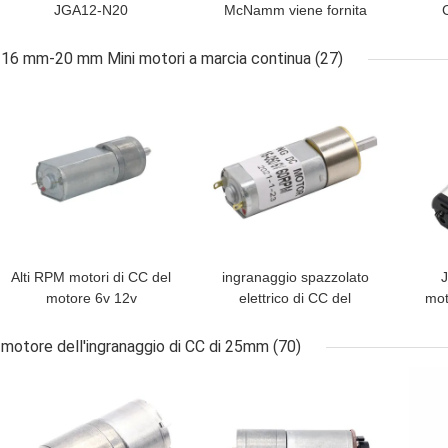
JGA12-N20
McNamm viene fornita
dell'ingranaggio di CC di
con un accessorio per
aut
12V N20
auto intelligente di
16 mm-20 mm Mini motori a marcia continua
(27)
accoppiamento abbinato
ca
MIGLIOR PREZZO
MIGLIOR PREZZO
MIG
che può essere
meta
accoppiato con il motore
micro DC N20
Alti RPM motori di CC del
ingranaggio spazzolato
motore 6v 12v
elettrico di CC del
mot
dell'ingranaggio di
metallo di 16mm il micro
JGA20-180 20mm
va in automobile 12V
l'
motore dell'ingranaggio di CC di 25mm
(70)
480rpm per robotica
340RPM a bassa
MIGLIOR PREZZO
MIGLIOR PREZZO
MIG
velocità