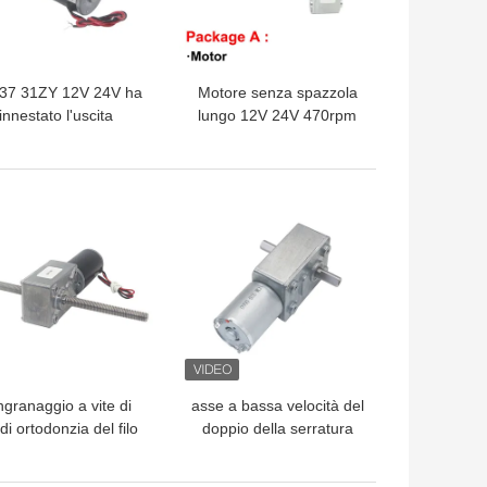
37 31ZY 12V 24V ha
Motore senza spazzola
innestato l'uscita
lungo 12V 24V 470rpm
ntrica di alta coppia
dell'ingranaggio a vite
orsione del motore di
dell'asse M8 116mm
CC
LIOR PREZZO
MIGLIOR PREZZO
ngranaggio a vite di
asse a bassa velocità del
i ortodonzia del filo
doppio della serratura
va in automobile la
JGY370-D di auto 6rpm
pia asse 5840-31zy
del motore doppio