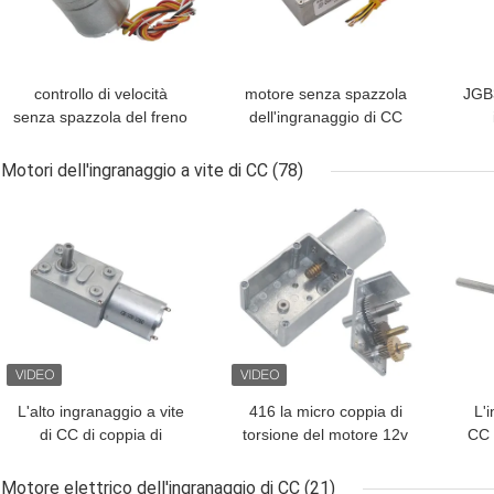
controllo di velocità
motore senza spazzola
JGB
senza spazzola del freno
dell'ingranaggio di CC
PMW del senso
del verme BLDC di
ecce
antiorario CW del motore
100rpm 12V 24V con il
di t
Motori dell'ingranaggio a vite di CC
(78)
24V 2000RPM
codificatore
MIGLIOR PREZZO
MIGLIOR PREZZO
MIG
dell'ingranaggio di CC di
25mm BLDC
L'alto ingranaggio a vite
416 la micro coppia di
L'i
di CC di coppia di
torsione del motore 12v
CC d
torsione del metallo va in
dell'ingranaggio a vite
M8 
automobile 12 volt 150 il
del quadrato d'acciaio
dop
Motore elettrico dell'ingranaggio di CC
(21)