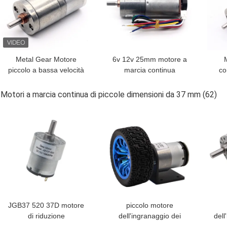
Metal Gear Motore
6v 12v 25mm motore a
piccolo a bassa velocità
marcia continua
co
Jga25-310 6/12v 25mm
spazzolato JGA25-370B
241
16-1648 Rpm Motore
Motore a marcia
c
Motori a marcia continua di piccole dimensioni da 37 mm
(62)
spazzolato di alta qualità
continua spazzolato a
e
MIGLIOR PREZZO
MIGLIOR PREZZO
MIG
25mm
JGB37 520 37D motore
piccolo motore
di riduzione
dell'ingranaggio dei
dell
dell'ingranaggio da 12
motori 12V 24V
co