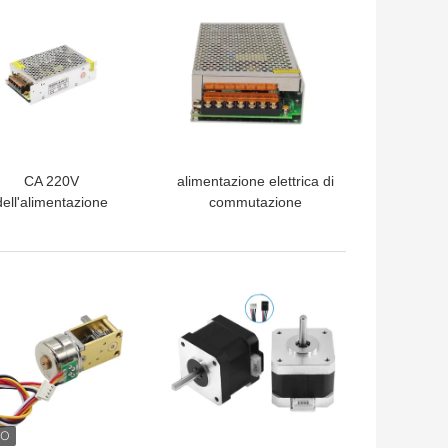
CA 220V
alimentazione elettrica di
dell'alimentazione
commutazione
ettrica di modo del
universale di CC di CA di
mmutatore di 60W
24V 5A 120W per il
 5A per la lampada
motore passo a passo
LIOR PREZZO
MIGLIOR PREZZO
ella striscia di CC