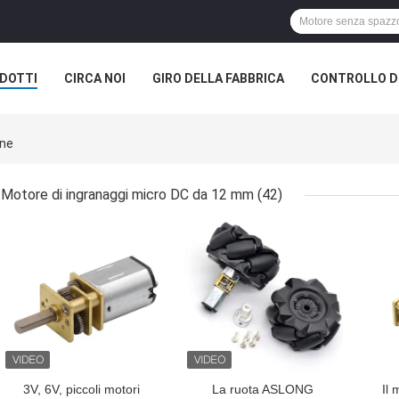
DOTTI
CIRCA NOI
GIRO DELLA FABBRICA
CONTROLLO DI
ine
Motore di ingranaggi micro DC da 12 mm
(42)
MIGLIOR PREZZO
MIGLIOR PREZZO
MIG
3V, 6V, piccoli motori
La ruota ASLONG
Il 