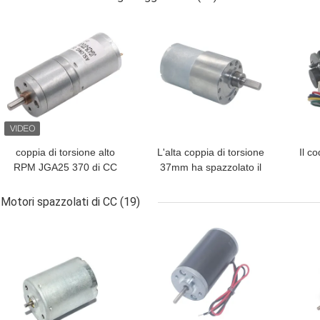
giri/min. ROSH approvati
alta ha spazzolato JGY
MIGLIOR PREZZO
MIGLIOR PREZZO
MIG
370
coppia di torsione alto
L'alta coppia di torsione
Il c
RPM JGA25 370 di CC
37mm ha spazzolato il
1600RPM di 25mm alta
minimo elettrico il RPM
inne
del motore elettrico
7RPM del motore
Motori spazzolati di CC
(19)
dell'ingranaggio
dell'ingranaggio di CC
MIGLIOR PREZZO
MIGLIOR PREZZO
MIG
per il robot