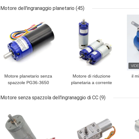
volt per il distributore
dell'ingranaggio di CC di
3
Motore dell'ingranaggio planetario
(45)
automatico
37mm micro con il
MIGLIOR PREZZO
MIGLIOR PREZZO
MIG
codificatore
Motore planetario senza
Motore di riduzione
il m
spazzole PG36-3650
planetaria a corrente
36mm 24V 8-1600RPM
continua PG36-555
dell
con azionamento e freno
36mm 12/24V 8-
16
Motore senza spazzola dell'ingranaggio di CC
(9)
planetario
1600RPM Motore di
giri
MIGLIOR PREZZO
MIGLIOR PREZZO
MIG
riduzione planetaria di
ingranaggi Smart Home
Motor